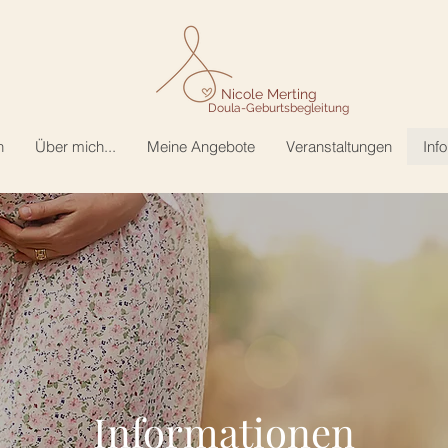
Nicole Merting
Doula-Geburtsbegleitung
n
Über mich...
Meine Angebote
Veranstaltungen
Inf
Informationen