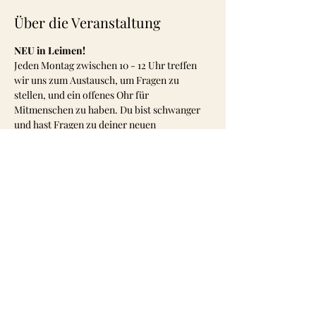
Über die Veranstaltung
NEU in Leimen!
Jeden Montag zwischen 10 - 12 Uhr treffen 
wir uns zum Austausch, um Fragen zu 
stellen, und ein offenes Ohr für 
Mitmenschen zu haben. Du bist schwanger 
und hast Fragen zu deiner neuen 
Lebensituation? Oder suchst Kontakt zu 
anderen stillenden Frauen, die gerade ihr 
Baby auf die Welt gebracht haben? Dann 
möchten wir dir eine Anlaufstelle in Leimen 
bieten. Wir haben nämlich alle etwas 
gemeinsam: WIR SIND MAMA!