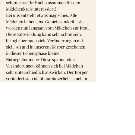
schön, dass Ihr Euch zusammen für den 
Mädchenkreis interessiert!
Bei uns entsteht etwas magisches. Alle 
Mädchen haben eine Gemeinsamkeit - sie 
werden nun langsam vom Mädchen zur Frau.
Diese Entwicklung kann sehr schön sein, 
bringt aber auch viele Veränderungen mit 
sich. An und in unserem Körper geschehen 
in dieser Lebensphase kleine 
Naturphänomene. Diese spannenden 
Veränderungen können sich bei Mädchen 
sehr unterschiedlich auswirken. Der Körper 
verändert sich nicht nur äußerlich - auch in 
unserem Körper passieren dann 
unglaubliche Dinge. Da können die Gefühle 
schon mal verrückt spielen. Wenn Mutter 
und Tochter über diese spannenden 
Naturphänomene miteinander gesprochen 
haben, besitzen die Mädchen einen guten 
Wissenschatz. Und sagen wir mal so, in der 
Theorie läuft es gut, aber wie sieht die Praxis 